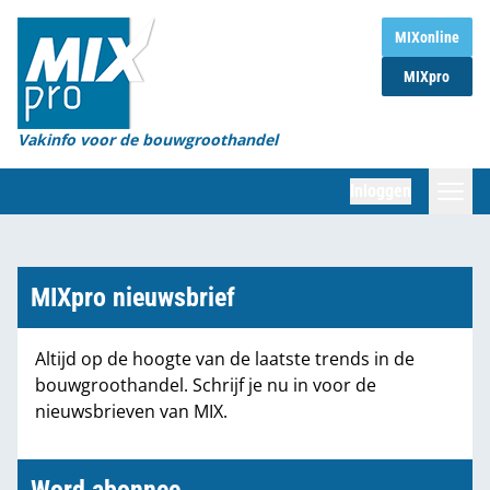
Home
MIXonline
MIXpro
Magazines
Organisaties
Vakinfo voor de bouwgroothandel
[BUB]
Inloggen
[BB]
Zoeken
Marktcijfers
MIXpro nieuwsbrief
Word abonnee
Altijd op de hoogte van de laatste trends in de
bouwgroothandel. Schrijf je nu in voor de
Partners
nieuwsbrieven van MIX.