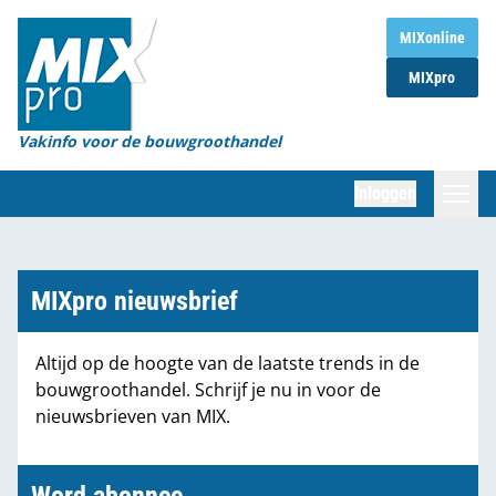
Home
MIXonline
MIXpro
Magazines
Organisaties
Vakinfo voor de bouwgroothandel
[BUB]
Inloggen
[BB]
Zoeken
Marktcijfers
MIXpro nieuwsbrief
Word abonnee
Altijd op de hoogte van de laatste trends in de
bouwgroothandel. Schrijf je nu in voor de
Partners
nieuwsbrieven van MIX.