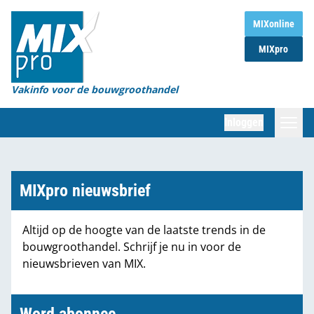
Home
MIXonline
MIXpro
Magazines
Organisaties
Vakinfo voor de bouwgroothandel
[BUB]
Inloggen
[BB]
Zoeken
Marktcijfers
MIXpro nieuwsbrief
Word abonnee
Altijd op de hoogte van de laatste trends in de
bouwgroothandel. Schrijf je nu in voor de
Partners
nieuwsbrieven van MIX.