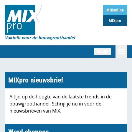
Home
MIXonline
MIXpro
Magazines
Organisaties
Vakinfo voor de bouwgroothandel
[BUB]
Inloggen
[BB]
Zoeken
Marktcijfers
MIXpro nieuwsbrief
Word abonnee
Altijd op de hoogte van de laatste trends in de
bouwgroothandel. Schrijf je nu in voor de
Partners
nieuwsbrieven van MIX.