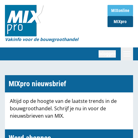
Home
MIXonline
MIXpro
Magazines
Organisaties
Vakinfo voor de bouwgroothandel
[BUB]
Inloggen
[BB]
Zoeken
Marktcijfers
MIXpro nieuwsbrief
Word abonnee
Altijd op de hoogte van de laatste trends in de
bouwgroothandel. Schrijf je nu in voor de
Partners
nieuwsbrieven van MIX.