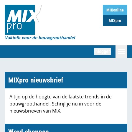
Home
MIXonline
MIXpro
Magazines
Organisaties
Vakinfo voor de bouwgroothandel
[BUB]
Inloggen
[BB]
Zoeken
Marktcijfers
MIXpro nieuwsbrief
Word abonnee
Altijd op de hoogte van de laatste trends in de
bouwgroothandel. Schrijf je nu in voor de
Partners
nieuwsbrieven van MIX.