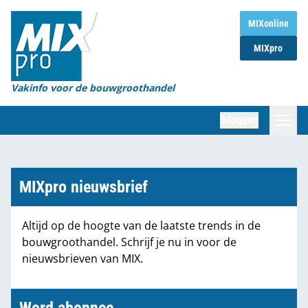
Home
MIXonline
MIXpro
Magazines
Organisaties
Vakinfo voor de bouwgroothandel
[BUB]
Inloggen
[BB]
Zoeken
Marktcijfers
MIXpro nieuwsbrief
Word abonnee
Altijd op de hoogte van de laatste trends in de
bouwgroothandel. Schrijf je nu in voor de
Partners
nieuwsbrieven van MIX.