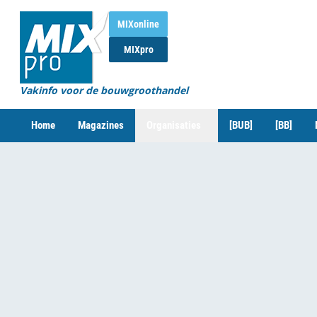
MIXonline
MIXpro
Vakinfo voor de bouwgroothandel
Home
Magazines
Organisaties
[BUB]
[BB]