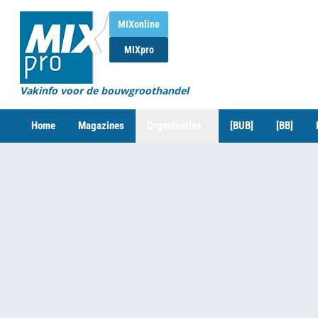
MIXonline
MIXpro
Vakinfo voor de bouwgroothandel
Home
Magazines
Organisaties
[BUB]
[BB]