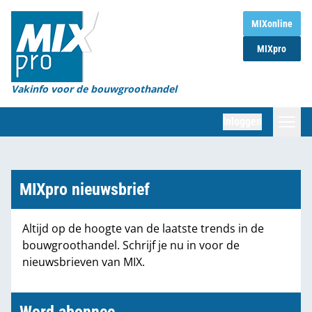
Home
MIXonline
MIXpro
Magazines
Organisaties
Vakinfo voor de bouwgroothandel
[BUB]
Inloggen
[BB]
Zoeken
Marktcijfers
MIXpro nieuwsbrief
Word abonnee
Altijd op de hoogte van de laatste trends in de
bouwgroothandel. Schrijf je nu in voor de
Partners
nieuwsbrieven van MIX.