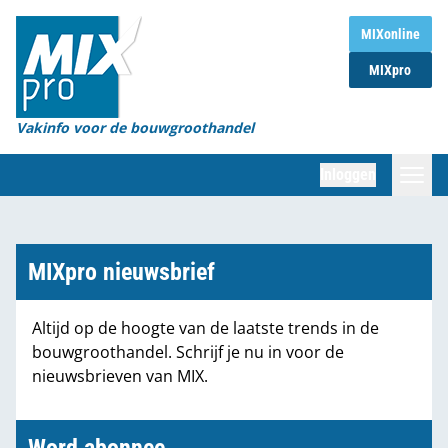
Home
MIXonline
MIXpro
Magazines
Organisaties
Vakinfo voor de bouwgroothandel
[BUB]
Inloggen
[BB]
Zoeken
Marktcijfers
MIXpro nieuwsbrief
Word abonnee
Altijd op de hoogte van de laatste trends in de
bouwgroothandel. Schrijf je nu in voor de
Partners
nieuwsbrieven van MIX.