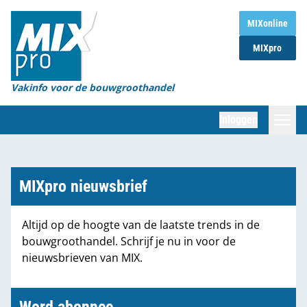
Home
MIXonline
MIXpro
Magazines
Organisaties
Vakinfo voor de bouwgroothandel
[BUB]
Inloggen
[BB]
Zoeken
Marktcijfers
MIXpro nieuwsbrief
Word abonnee
Altijd op de hoogte van de laatste trends in de
bouwgroothandel. Schrijf je nu in voor de
Partners
nieuwsbrieven van MIX.