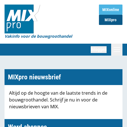
Home
MIXonline
MIXpro
Magazines
Organisaties
Vakinfo voor de bouwgroothandel
[BUB]
Inloggen
[BB]
Zoeken
Marktcijfers
MIXpro nieuwsbrief
Word abonnee
Altijd op de hoogte van de laatste trends in de
bouwgroothandel. Schrijf je nu in voor de
Partners
nieuwsbrieven van MIX.