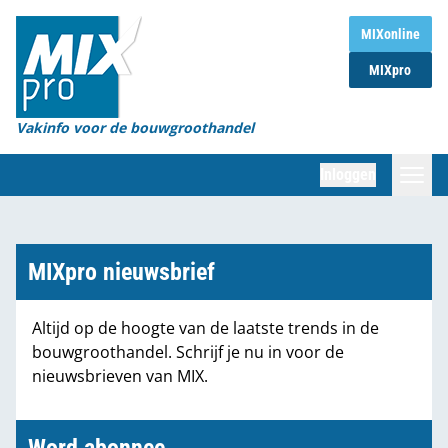
Home
MIXonline
MIXpro
Magazines
Organisaties
Vakinfo voor de bouwgroothandel
[BUB]
Inloggen
[BB]
Zoeken
Marktcijfers
MIXpro nieuwsbrief
Word abonnee
Altijd op de hoogte van de laatste trends in de
bouwgroothandel. Schrijf je nu in voor de
Partners
nieuwsbrieven van MIX.