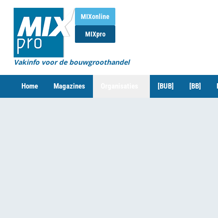
MIXonline
MIXpro
Vakinfo voor de bouwgroothandel
Home
Magazines
Organisaties
[BUB]
[BB]