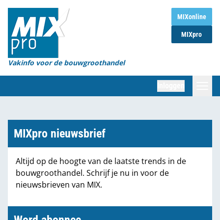
Home
MIXonline
MIXpro
Magazines
Organisaties
Vakinfo voor de bouwgroothandel
[BUB]
Inloggen
[BB]
Zoeken
Marktcijfers
MIXpro nieuwsbrief
Word abonnee
Altijd op de hoogte van de laatste trends in de
bouwgroothandel. Schrijf je nu in voor de
Partners
nieuwsbrieven van MIX.