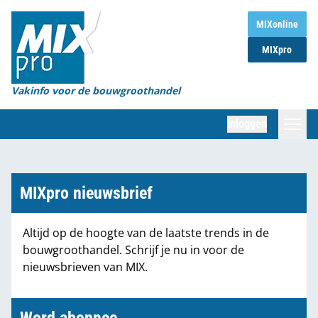
Home
MIXonline
MIXpro
Magazines
Organisaties
Vakinfo voor de bouwgroothandel
[BUB]
Inloggen
[BB]
Zoeken
Marktcijfers
MIXpro nieuwsbrief
Word abonnee
Altijd op de hoogte van de laatste trends in de
bouwgroothandel. Schrijf je nu in voor de
Partners
nieuwsbrieven van MIX.