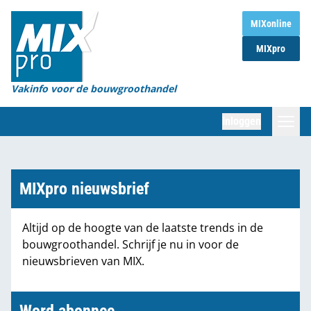
Home
MIXonline
MIXpro
Magazines
Organisaties
Vakinfo voor de bouwgroothandel
[BUB]
Inloggen
[BB]
Zoeken
Marktcijfers
MIXpro nieuwsbrief
Word abonnee
Altijd op de hoogte van de laatste trends in de
bouwgroothandel. Schrijf je nu in voor de
Partners
nieuwsbrieven van MIX.