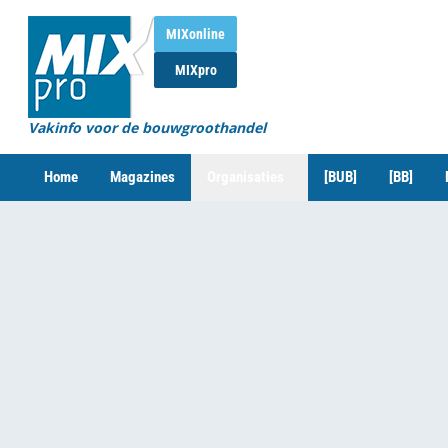
MIXonline
MIXpro
Vakinfo voor de bouwgroothandel
Home
Magazines
Organisaties
[BUB]
[BB]