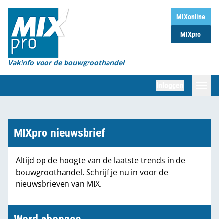
Home
MIXonline
MIXpro
Magazines
Organisaties
Vakinfo voor de bouwgroothandel
[BUB]
Inloggen
[BB]
Zoeken
Marktcijfers
MIXpro nieuwsbrief
Word abonnee
Altijd op de hoogte van de laatste trends in de
bouwgroothandel. Schrijf je nu in voor de
Partners
nieuwsbrieven van MIX.