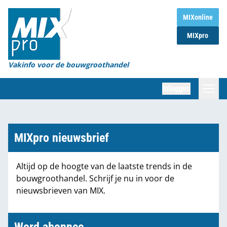
Home
MIXonline
MIXpro
Magazines
Organisaties
Vakinfo voor de bouwgroothandel
[BUB]
Inloggen
[BB]
Zoeken
Marktcijfers
MIXpro nieuwsbrief
Word abonnee
Altijd op de hoogte van de laatste trends in de
bouwgroothandel. Schrijf je nu in voor de
Partners
nieuwsbrieven van MIX.