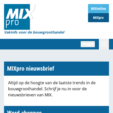
Home
MIXonline
MIXpro
Magazines
Organisaties
Vakinfo voor de bouwgroothandel
[BUB]
Inloggen
[BB]
Zoeken
Marktcijfers
MIXpro nieuwsbrief
Word abonnee
Altijd op de hoogte van de laatste trends in de
bouwgroothandel. Schrijf je nu in voor de
Partners
nieuwsbrieven van MIX.