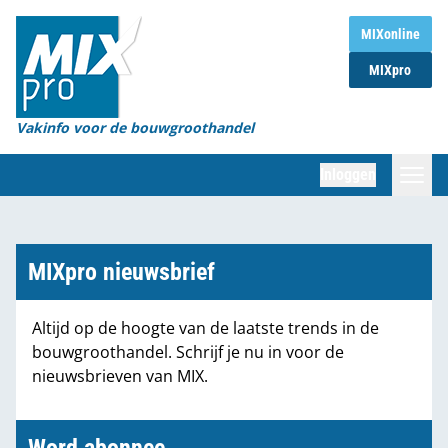
Home
MIXonline
MIXpro
Magazines
Organisaties
Vakinfo voor de bouwgroothandel
[BUB]
Inloggen
[BB]
Zoeken
Marktcijfers
MIXpro nieuwsbrief
Word abonnee
Altijd op de hoogte van de laatste trends in de
bouwgroothandel. Schrijf je nu in voor de
Partners
nieuwsbrieven van MIX.