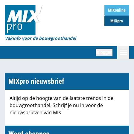
Home
MIXonline
MIXpro
Magazines
Organisaties
Vakinfo voor de bouwgroothandel
[BUB]
Inloggen
[BB]
Zoeken
Marktcijfers
MIXpro nieuwsbrief
Word abonnee
Altijd op de hoogte van de laatste trends in de
bouwgroothandel. Schrijf je nu in voor de
Partners
nieuwsbrieven van MIX.