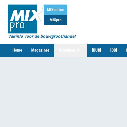
MIXonline
MIXpro
Vakinfo voor de bouwgroothandel
Home
Magazines
Organisaties
[BUB]
[BB]