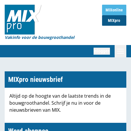
Home
MIXonline
MIXpro
Magazines
Organisaties
Vakinfo voor de bouwgroothandel
[BUB]
Inloggen
[BB]
Zoeken
Marktcijfers
MIXpro nieuwsbrief
Word abonnee
Altijd op de hoogte van de laatste trends in de
bouwgroothandel. Schrijf je nu in voor de
Partners
nieuwsbrieven van MIX.