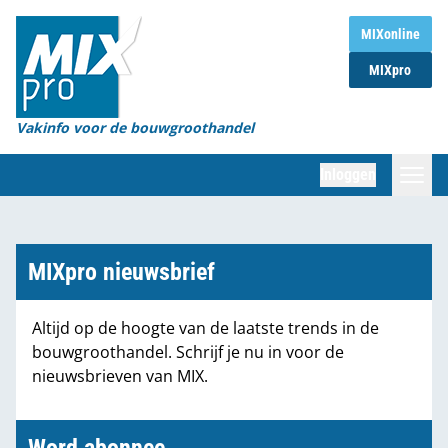
Home
MIXonline
MIXpro
Magazines
Organisaties
Vakinfo voor de bouwgroothandel
[BUB]
Inloggen
[BB]
Zoeken
Marktcijfers
MIXpro nieuwsbrief
Word abonnee
Altijd op de hoogte van de laatste trends in de
bouwgroothandel. Schrijf je nu in voor de
Partners
nieuwsbrieven van MIX.