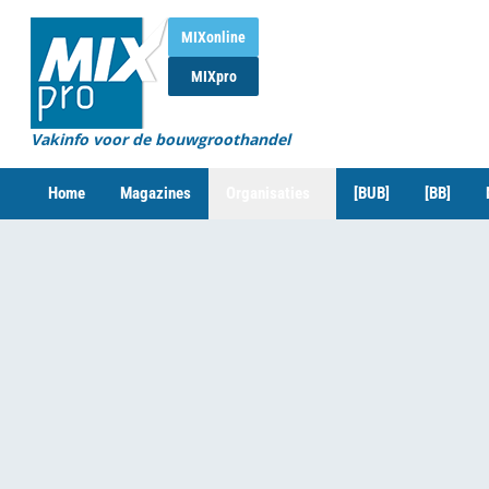
MIXonline
MIXpro
Vakinfo voor de bouwgroothandel
Home
Magazines
Organisaties
[BUB]
[BB]