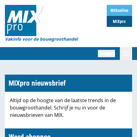
Home
MIXonline
MIXpro
Magazines
Organisaties
Vakinfo voor de bouwgroothandel
[BUB]
Inloggen
[BB]
Zoeken
Marktcijfers
MIXpro nieuwsbrief
Word abonnee
Altijd op de hoogte van de laatste trends in de
bouwgroothandel. Schrijf je nu in voor de
Partners
nieuwsbrieven van MIX.