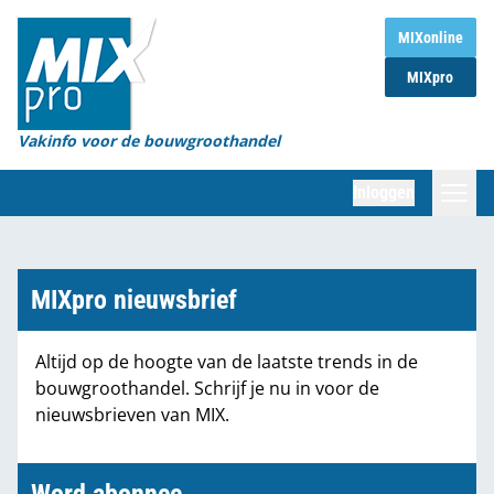
Home
MIXonline
MIXpro
Magazines
Organisaties
Vakinfo voor de bouwgroothandel
[BUB]
Inloggen
[BB]
Zoeken
Marktcijfers
MIXpro nieuwsbrief
Word abonnee
Altijd op de hoogte van de laatste trends in de
bouwgroothandel. Schrijf je nu in voor de
Partners
nieuwsbrieven van MIX.