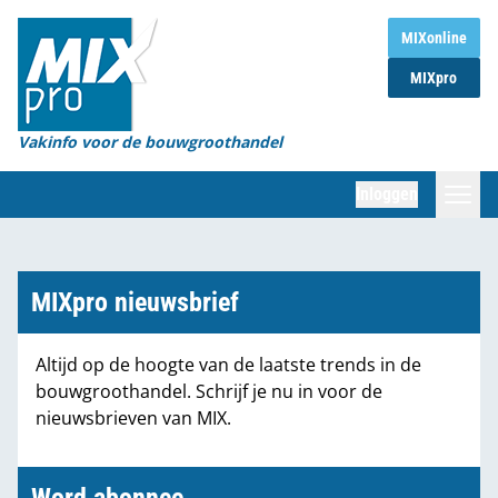
Home
MIXonline
MIXpro
Magazines
Organisaties
Vakinfo voor de bouwgroothandel
[BUB]
Inloggen
[BB]
Zoeken
Marktcijfers
MIXpro nieuwsbrief
Word abonnee
Altijd op de hoogte van de laatste trends in de
bouwgroothandel. Schrijf je nu in voor de
Partners
nieuwsbrieven van MIX.