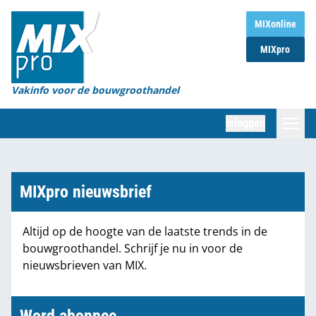
Home
MIXonline
MIXpro
Magazines
Organisaties
Vakinfo voor de bouwgroothandel
[BUB]
Inloggen
[BB]
Zoeken
Marktcijfers
MIXpro nieuwsbrief
Word abonnee
Altijd op de hoogte van de laatste trends in de
bouwgroothandel. Schrijf je nu in voor de
Partners
nieuwsbrieven van MIX.