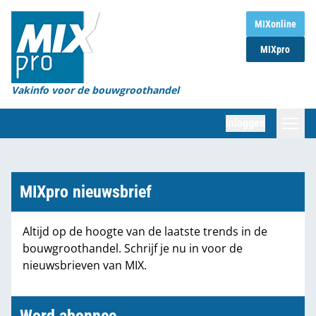
Home
MIXonline
MIXpro
Magazines
Organisaties
Vakinfo voor de bouwgroothandel
[BUB]
Inloggen
[BB]
Zoeken
Marktcijfers
MIXpro nieuwsbrief
Word abonnee
Altijd op de hoogte van de laatste trends in de
bouwgroothandel. Schrijf je nu in voor de
Partners
nieuwsbrieven van MIX.