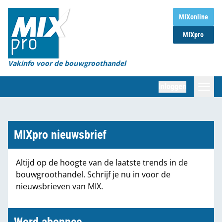
Home
MIXonline
MIXpro
Magazines
Organisaties
Vakinfo voor de bouwgroothandel
[BUB]
Inloggen
[BB]
Zoeken
Marktcijfers
MIXpro nieuwsbrief
Word abonnee
Altijd op de hoogte van de laatste trends in de
bouwgroothandel. Schrijf je nu in voor de
Partners
nieuwsbrieven van MIX.