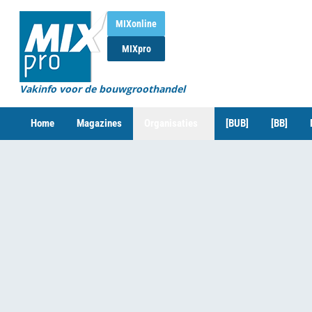
MIXonline
MIXpro
Vakinfo voor de bouwgroothandel
Home
Magazines
Organisaties
[BUB]
[BB]