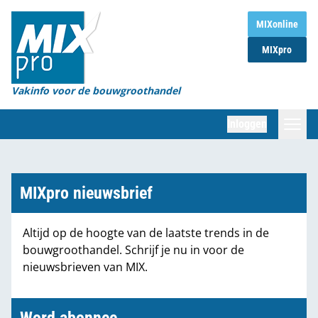
Home
MIXonline
MIXpro
Magazines
Organisaties
Vakinfo voor de bouwgroothandel
[BUB]
Inloggen
[BB]
Zoeken
Marktcijfers
MIXpro nieuwsbrief
Word abonnee
Altijd op de hoogte van de laatste trends in de
bouwgroothandel. Schrijf je nu in voor de
Partners
nieuwsbrieven van MIX.