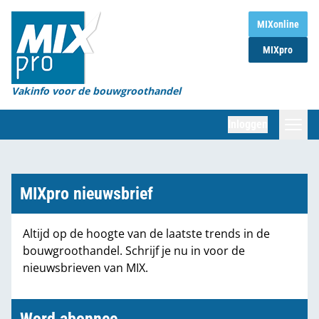
Home
MIXonline
MIXpro
Magazines
Organisaties
Vakinfo voor de bouwgroothandel
[BUB]
Inloggen
[BB]
Zoeken
Marktcijfers
MIXpro nieuwsbrief
Word abonnee
Altijd op de hoogte van de laatste trends in de
bouwgroothandel. Schrijf je nu in voor de
Partners
nieuwsbrieven van MIX.