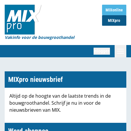
Home
MIXonline
MIXpro
Magazines
Organisaties
Vakinfo voor de bouwgroothandel
[BUB]
Inloggen
[BB]
Zoeken
Marktcijfers
MIXpro nieuwsbrief
Word abonnee
Altijd op de hoogte van de laatste trends in de
bouwgroothandel. Schrijf je nu in voor de
Partners
nieuwsbrieven van MIX.