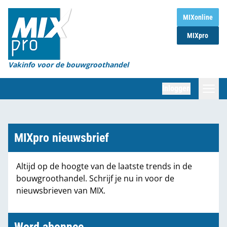
Home
MIXonline
MIXpro
Magazines
Organisaties
Vakinfo voor de bouwgroothandel
[BUB]
Inloggen
[BB]
Zoeken
Marktcijfers
MIXpro nieuwsbrief
Word abonnee
Altijd op de hoogte van de laatste trends in de
bouwgroothandel. Schrijf je nu in voor de
Partners
nieuwsbrieven van MIX.