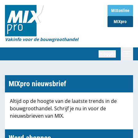
Home
MIXonline
MIXpro
Magazines
Organisaties
Vakinfo voor de bouwgroothandel
[BUB]
Inloggen
[BB]
Zoeken
Marktcijfers
MIXpro nieuwsbrief
Word abonnee
Altijd op de hoogte van de laatste trends in de
bouwgroothandel. Schrijf je nu in voor de
Partners
nieuwsbrieven van MIX.