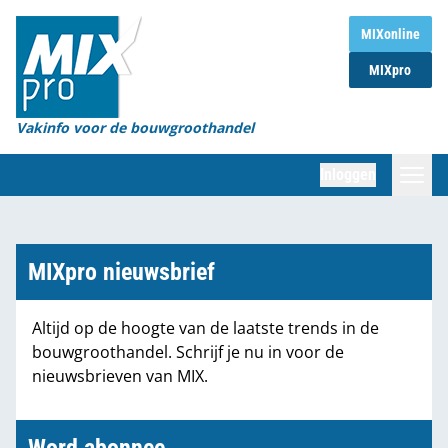
Home
MIXonline
MIXpro
Magazines
Organisaties
Vakinfo voor de bouwgroothandel
[BUB]
Inloggen
[BB]
Zoeken
Marktcijfers
MIXpro nieuwsbrief
Word abonnee
Altijd op de hoogte van de laatste trends in de
bouwgroothandel. Schrijf je nu in voor de
Partners
nieuwsbrieven van MIX.