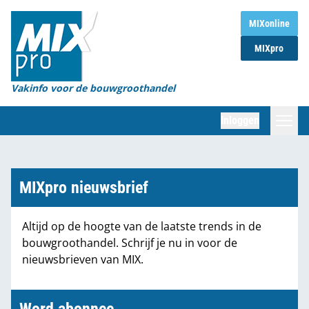
Home
MIXonline
MIXpro
Magazines
Organisaties
Vakinfo voor de bouwgroothandel
[BUB]
Inloggen
[BB]
Zoeken
Marktcijfers
MIXpro nieuwsbrief
Word abonnee
Altijd op de hoogte van de laatste trends in de
bouwgroothandel. Schrijf je nu in voor de
Partners
nieuwsbrieven van MIX.