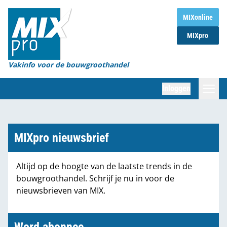
Home
MIXonline
MIXpro
Magazines
Organisaties
Vakinfo voor de bouwgroothandel
[BUB]
Inloggen
[BB]
Zoeken
Marktcijfers
MIXpro nieuwsbrief
Word abonnee
Altijd op de hoogte van de laatste trends in de
bouwgroothandel. Schrijf je nu in voor de
Partners
nieuwsbrieven van MIX.