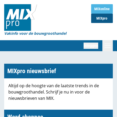
Home
MIXonline
MIXpro
Magazines
Organisaties
Vakinfo voor de bouwgroothandel
[BUB]
Inloggen
[BB]
Zoeken
Marktcijfers
MIXpro nieuwsbrief
Word abonnee
Altijd op de hoogte van de laatste trends in de
bouwgroothandel. Schrijf je nu in voor de
Partners
nieuwsbrieven van MIX.