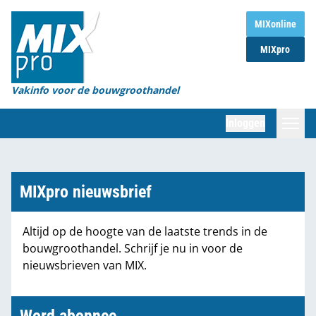
Home
MIXonline
MIXpro
Magazines
Organisaties
Vakinfo voor de bouwgroothandel
[BUB]
Inloggen
[BB]
Zoeken
Marktcijfers
MIXpro nieuwsbrief
Word abonnee
Altijd op de hoogte van de laatste trends in de
bouwgroothandel. Schrijf je nu in voor de
Partners
nieuwsbrieven van MIX.