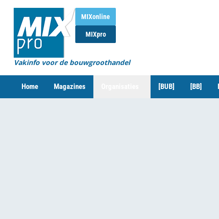
MIXonline
MIXpro
Vakinfo voor de bouwgroothandel
Home
Magazines
Organisaties
[BUB]
[BB]