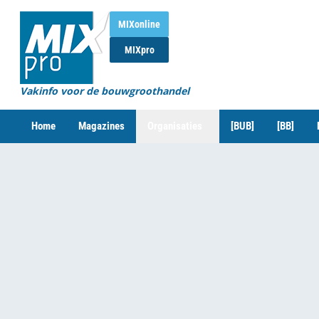
MIXonline
MIXpro
Vakinfo voor de bouwgroothandel
Home
Magazines
Organisaties
[BUB]
[BB]