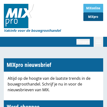
Home
MIXonline
MIXpro
Magazines
Organisaties
Vakinfo voor de bouwgroothandel
[BUB]
Inloggen
[BB]
Zoeken
Marktcijfers
MIXpro nieuwsbrief
Word abonnee
Altijd op de hoogte van de laatste trends in de
bouwgroothandel. Schrijf je nu in voor de
Partners
nieuwsbrieven van MIX.