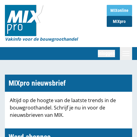
Home
MIXonline
MIXpro
Magazines
Organisaties
Vakinfo voor de bouwgroothandel
[BUB]
Inloggen
[BB]
Zoeken
Marktcijfers
MIXpro nieuwsbrief
Word abonnee
Altijd op de hoogte van de laatste trends in de
bouwgroothandel. Schrijf je nu in voor de
Partners
nieuwsbrieven van MIX.