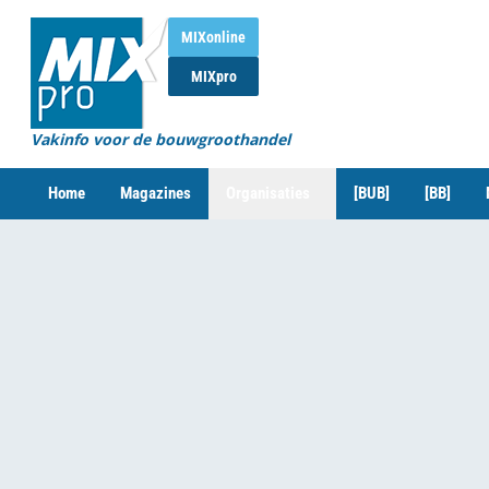
MIXonline
MIXpro
Vakinfo voor de bouwgroothandel
Home
Magazines
Organisaties
[BUB]
[BB]